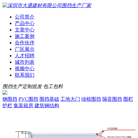
公司简介
产品中心
文章中心
施工案例
合作伙伴
厂区展示
人才招聘
城市列表
视频中心
联系我们
围挡生产定制批发 包工包料
钢围挡
PVC围挡
围挡基础
工地大门
绿植围挡
隔音围挡
围栏
护栏
集装箱房
建筑钢结构