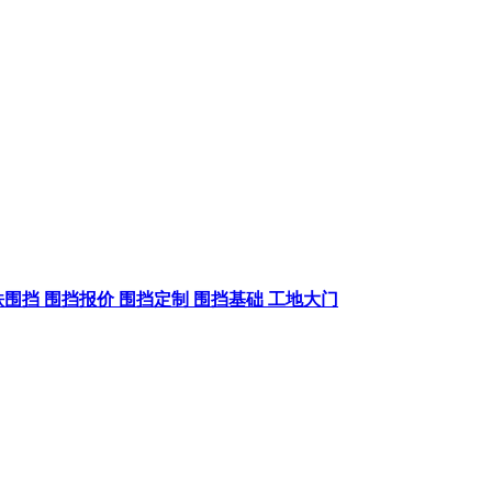
铁围挡
围挡报价
围挡定制
围挡基础
工地大门