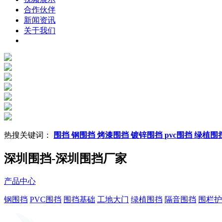
合作伙伴
新闻资讯
关于我们
热搜关键词：
围挡
钢围挡
烤漆围挡
镀锌围挡
pvc围挡
绿植围
深圳围挡-深圳围挡厂家
产品中心
钢围挡
PVC围挡
围挡基础
工地大门
绿植围挡
隔音围挡
围栏护