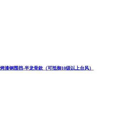
类烤漆钢围挡-半龙骨款（可抵御10级以上台风）