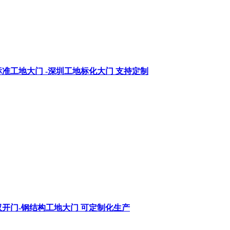
准工地大门 -深圳工地标化大门 支持定制
开门-钢结构工地大门 可定制化生产