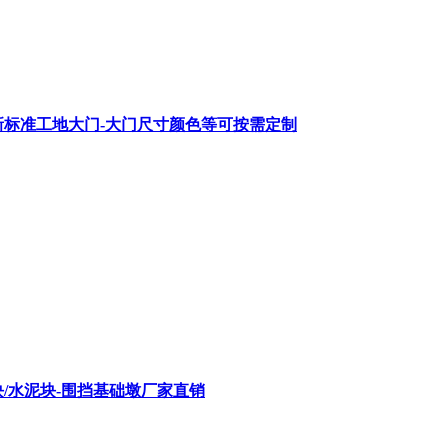
圳新标准工地大门-大门尺寸颜色等可按需定制
/水泥块-围挡基础墩厂家直销