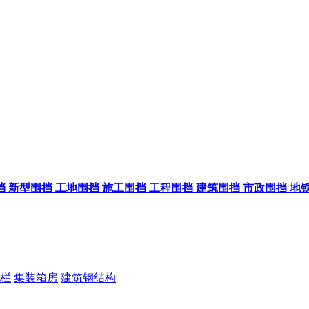
挡
新型围挡
工地围挡
施工围挡
工程围挡
建筑围挡
市政围挡
地
栏
集装箱房
建筑钢结构