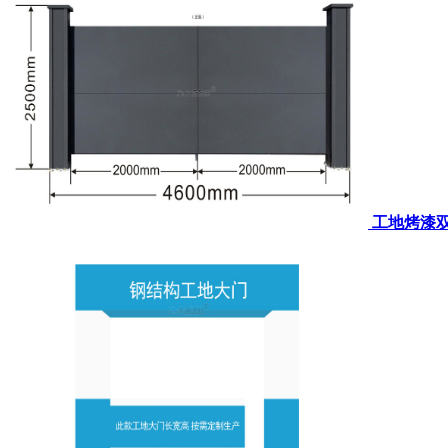
工地烤漆双