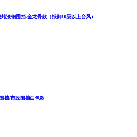
A类烤漆钢围挡-全龙骨款（抵御10级以上台风）
C围挡/市政围挡白色款