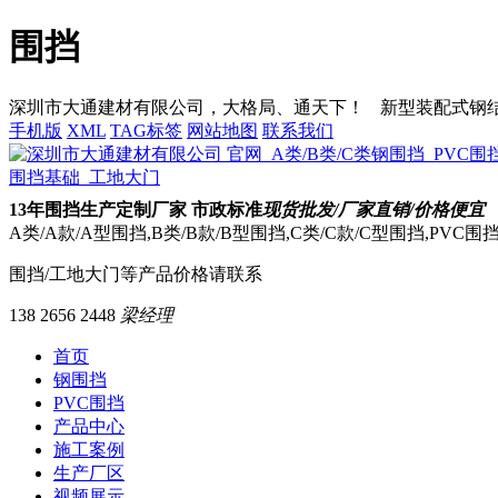
围挡
深圳市大通建材有限公司，大格局、通天下！
新型装配式钢结构
手机版
XML
TAG标签
网站地图
联系我们
13
年围挡生产定制厂家 市政标准
现货批发/厂家直销/价格便宜
A类/A款/A型围挡,B类/B款/B型围挡,C类/C款/C型围挡,PVC
围挡/工地大门等产品价格请联系
138 2656 2448
梁经理
首页
钢围挡
PVC围挡
产品中心
施工案例
生产厂区
视频展示