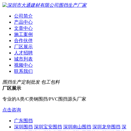
公司简介
产品中心
文章中心
施工案例
合作伙伴
厂区展示
人才招聘
城市列表
视频中心
联系我们
围挡生产定制批发 包工包料
厂区展示
专业的A类/C类钢围挡/PVC围挡源头厂家
点击咨询
广东围挡
深圳围挡
深圳宝安围挡
深圳南山围挡
深圳龙华围挡
深