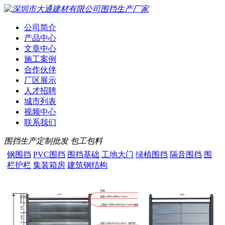
公司简介
产品中心
文章中心
施工案例
合作伙伴
厂区展示
人才招聘
城市列表
视频中心
联系我们
围挡生产定制批发 包工包料
钢围挡
PVC围挡
围挡基础
工地大门
绿植围挡
隔音围挡
围
栏护栏
集装箱房
建筑钢结构