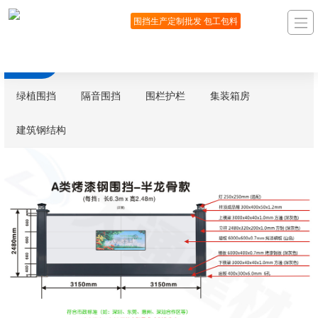
围挡生产定制批发 包工包料
钢围挡
PVC围挡
围挡基础
工地大门
绿植围挡
隔音围挡
围栏护栏
集装箱房
建筑钢结构