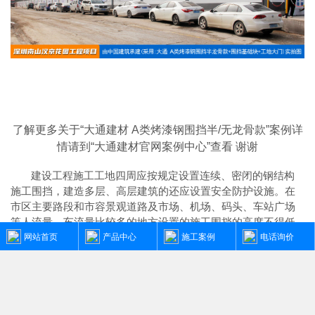
了解更多关于“大通建材 A类烤漆钢围挡半/无龙骨款
”案例详
情请到“大通建材官网案例中心”查看 谢谢
建设工程施工工地四周应按规定设置连续、密闭的钢结构
施工围挡，建造多层、高层建筑的还应设置安全防护设施。在
市区主要路段和市容景观道路及市场、机场、码头、车站广场
等人流量、车流量比较多的地方设置的施工围挡的高度不得低
深圳
于
2.5m
，在其它路段设置的围挡的高度不得低于
1.8m
。而
网站首页
产品中心
施工案例
电话询价
市
A类
大通建材
钢围挡
烤漆半/无龙骨
款的标准高度是
2.5
米、长
度为
6.3
米一挡，而围挡高度特殊需求的如
3/
米
/4/
米
/5
米
/6/
米等
高度的可以进行定制化生产。