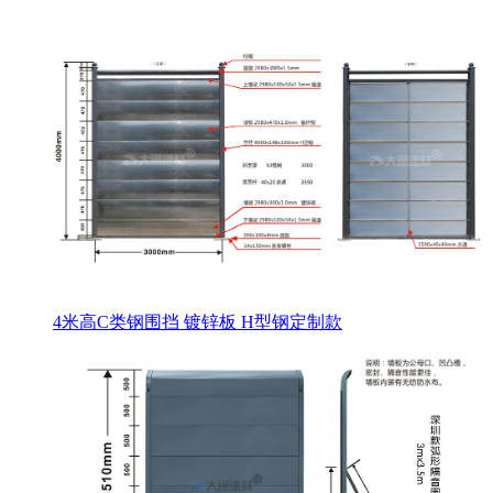
4米高C类钢围挡 镀锌板 H型钢定制款