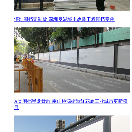
深圳围挡定制款-深圳罗湖城市改造工程围挡案例
A类围挡半龙骨款-南山桃源街道红花岭工业城市更新项
目