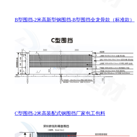
B型围挡-2米高新型钢围挡-B型围挡全龙骨款（标准款）
C型围挡-2米高装配式钢围挡厂家包工包料