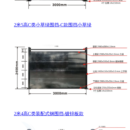
2米5高C类小草绿围挡-C款围挡小草绿
2米4高C类装配式钢围挡-镀锌板款