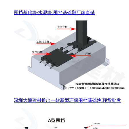
围挡基础块/水泥块-围挡基础墩厂家直销
深圳大通建材推出一款新型环保围挡基础块 现货批发