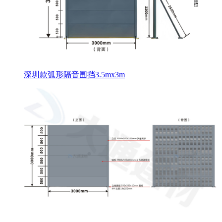
深圳款弧形隔音围挡3.5mx3m