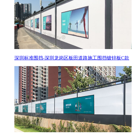
深圳标准围挡-深圳龙岗区板田道路施工围挡镀锌板C款