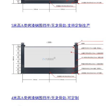
5米高A类烤漆钢围挡半/无龙骨款-支持定制生产
4米高A类烤漆钢围挡半/无龙骨款-可定制