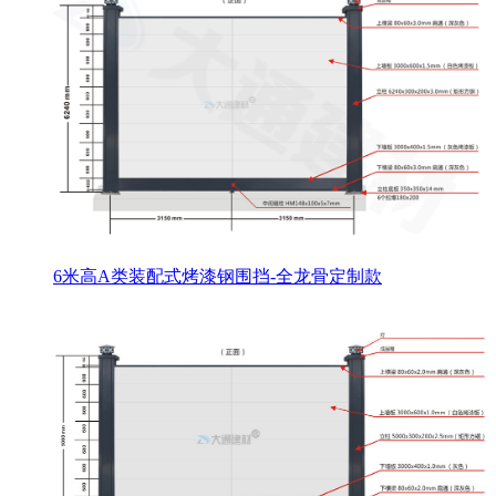
6米高A类装配式烤漆钢围挡-全龙骨定制款