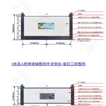
3米高A类烤漆钢围挡半龙骨款-项目工程围挡