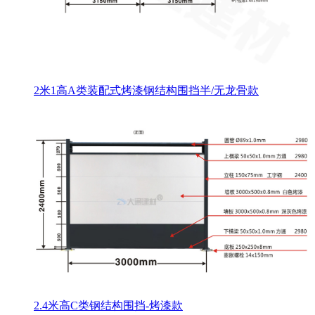
2米1高A类装配式烤漆钢结构围挡半/无龙骨款
2.4米高C类钢结构围挡-烤漆款