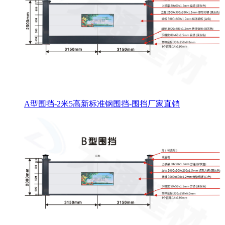
A型围挡-2米5高新标准钢围挡-围挡厂家直销