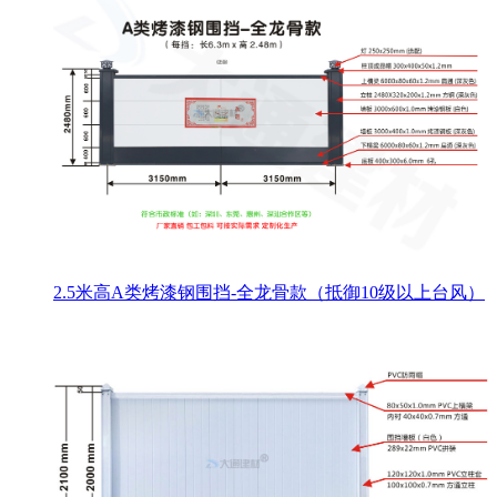
2.5米高A类烤漆钢围挡-全龙骨款（抵御10级以上台风）