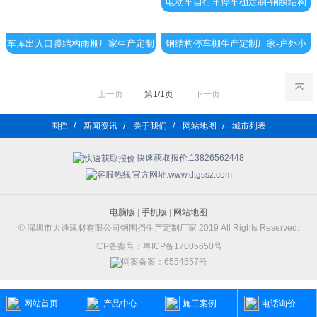
电动车自行车停车棚定制-钢膜结构
停车棚雨棚厂家直销
车库出入口膜结构雨棚厂家生产定制
钢结构停车棚生产定制厂家-户外小
施工安装
汽车停车棚雨棚定做
上一页
第1/1页
下一页
围挡
/
新闻资讯
/
关于我们
/
网站地图
/
城市列表
快速获取报价:13826562448
官方网址:www.dtgssz.com
电脑版
|
手机版
|
网站地图
© 深圳市大通建材有限公司钢围挡生产定制厂家 2019 All Rights Reserved.
ICP备案号：粤ICP备17005650号
网案备案：6554557号
网站首页
产品中心
施工案例
电话询价