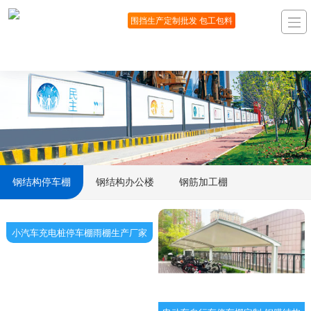
围挡生产定制批发 包工包料
钢结构停车棚
钢结构办公楼
钢筋加工棚
小汽车充电桩停车棚雨棚生产厂家
包工包料