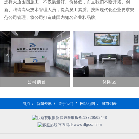
选择大通围挡施工，不仅质量好、价格低，而且我们不断开拓、创
新、聘请高级技术管理人员，提高员工素质。按照现代化企业要求规
范公司管理，将公司打造成国内知名企业和品牌;
<
>
公司前台
休闲区
围挡
/
新闻资讯
/
关于我们
/
网站地图
/
城市列表
快速获取报价:13826562448
官方网址:www.dtgssz.com