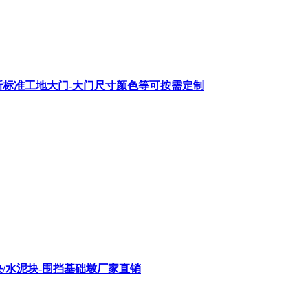
圳新标准工地大门-大门尺寸颜色等可按需定制
/水泥块-围挡基础墩厂家直销