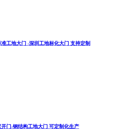
准工地大门 -深圳工地标化大门 支持定制
开门-钢结构工地大门 可定制化生产