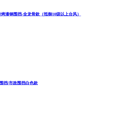
A类烤漆钢围挡-全龙骨款（抵御10级以上台风）
C围挡/市政围挡白色款