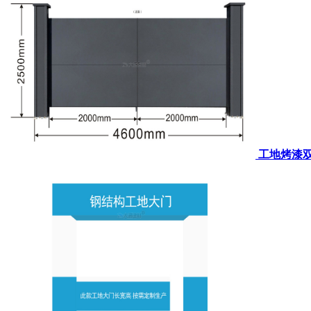
工地烤漆双