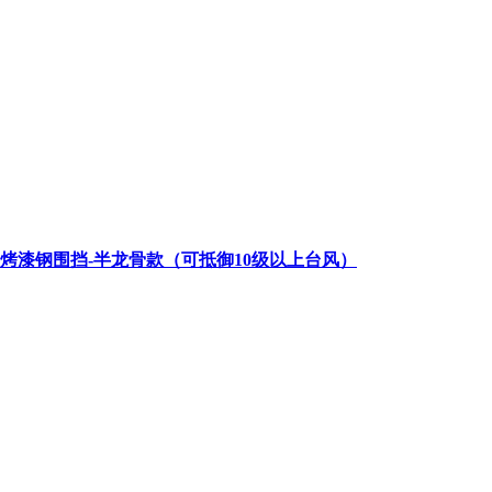
类烤漆钢围挡-半龙骨款（可抵御10级以上台风）