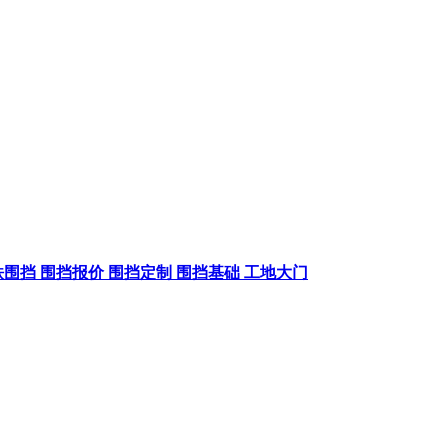
铁围挡
围挡报价
围挡定制
围挡基础
工地大门