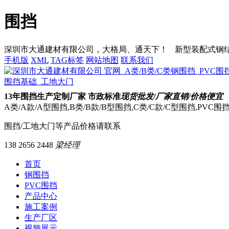
围挡
深圳市大通建材有限公司，大格局、通天下！
新型装配式钢结构
手机版
XML
TAG标签
网站地图
联系我们
13
年围挡生产定制厂家 市政标准
现货批发/厂家直销/价格便宜
A类/A款/A型围挡,B类/B款/B型围挡,C类/C款/C型围挡,PVC
围挡/工地大门等产品价格请联系
138 2656 2448
梁经理
首页
钢围挡
PVC围挡
产品中心
施工案例
生产厂区
视频展示