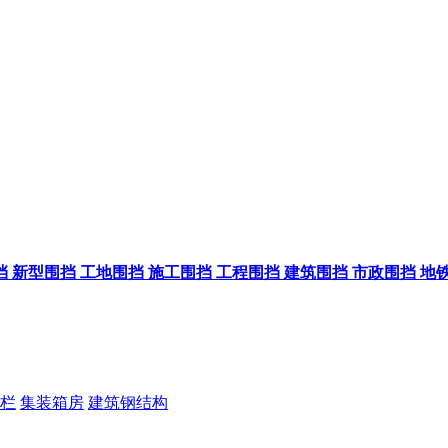
挡
新型围挡
工地围挡
施工围挡
工程围挡
建筑围挡
市政围挡
地
栏
集装箱房
建筑钢结构