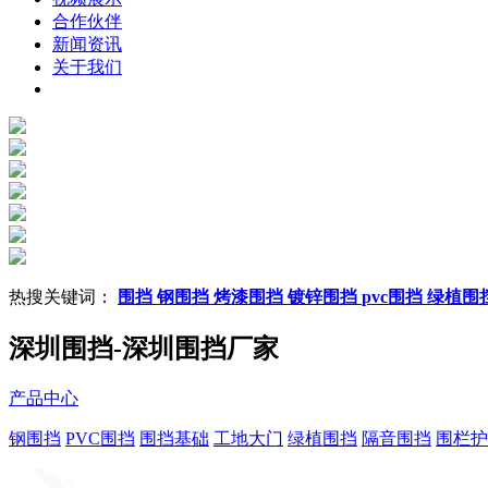
合作伙伴
新闻资讯
关于我们
热搜关键词：
围挡
钢围挡
烤漆围挡
镀锌围挡
pvc围挡
绿植围
深圳围挡-深圳围挡厂家
产品中心
钢围挡
PVC围挡
围挡基础
工地大门
绿植围挡
隔音围挡
围栏护