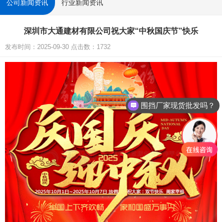
公司新闻资讯
行业新闻资讯
深圳市大通建材有限公司祝大家“中秋国庆节”快乐
发布时间：2025-09-30 点击数：1732
围挡厂家现货批发吗？