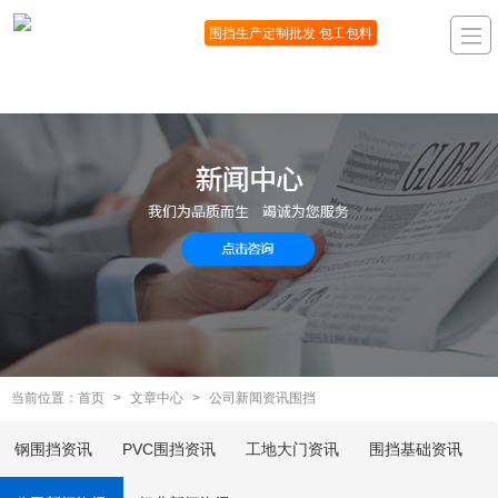
围挡生产定制批发 包工包料
当前位置：
首页
>
文章中心
>
公司新闻资讯围挡
钢围挡资讯
PVC围挡资讯
工地大门资讯
围挡基础资讯