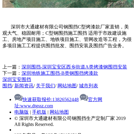
深圳市大通建材有限公司钢围挡
C型
烤漆款厂家直销，美
观大气、稳固耐用；C型钢围挡施工围挡 适用于市政建设施
工、房地产项目施工、地铁项目施工、管网改造等工程，为很
多项目施工工程提供围挡批发、围挡安装及围挡广告业务。
上一篇：
深圳围挡-深圳宝安区西乡街道A类烤漆钢围挡安装
下一篇：
深圳地铁施工围挡-B类钢围挡烤漆款
深圳宝安围挡
围挡
/
新闻资讯
/
关于我们
/
网站地图
/
城市列表
快速获取报价:13826562448
官方网
址:www.dtgssz.com
电脑版
|
手机版
|
网站地图
© 深圳市大通建材有限公司钢围挡生产定制厂家 2019
All Rights Reserved.