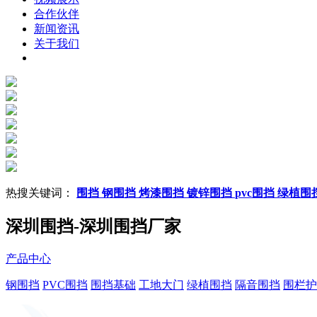
合作伙伴
新闻资讯
关于我们
热搜关键词：
围挡
钢围挡
烤漆围挡
镀锌围挡
pvc围挡
绿植围
深圳围挡-深圳围挡厂家
产品中心
钢围挡
PVC围挡
围挡基础
工地大门
绿植围挡
隔音围挡
围栏护