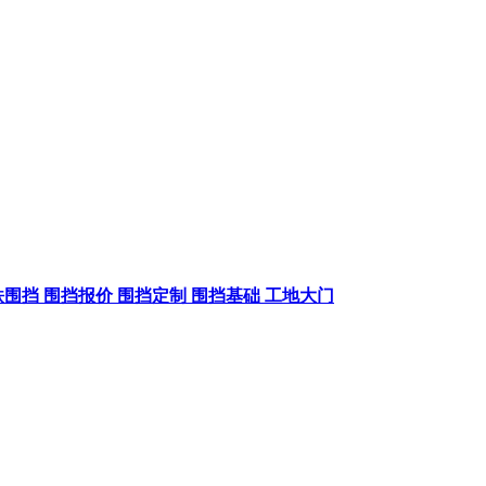
铁围挡
围挡报价
围挡定制
围挡基础
工地大门