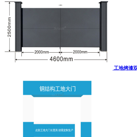
工地烤漆双