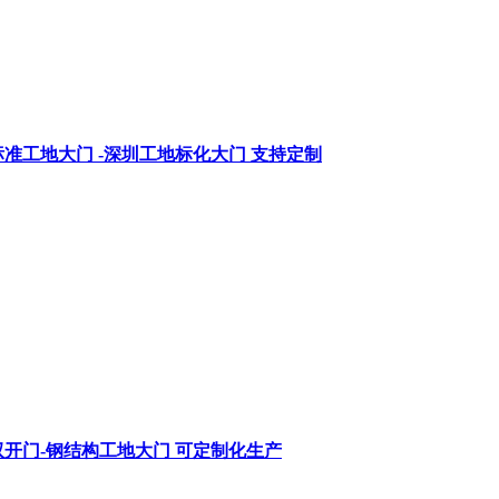
准工地大门 -深圳工地标化大门 支持定制
开门-钢结构工地大门 可定制化生产