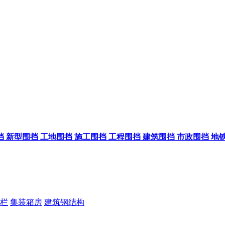
挡
新型围挡
工地围挡
施工围挡
工程围挡
建筑围挡
市政围挡
地
栏
集装箱房
建筑钢结构