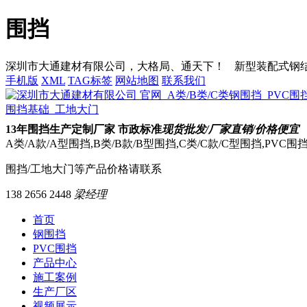
围挡
深圳市大通建材有限公司，大格局、通天下！
新型装配式钢结构
手机版
XML
TAG标签
网站地图
联系我们
13
年围挡生产定制厂家 市政标准
现货批发/厂家直销/价格便宜
A类/A款/A型围挡,B类/B款/B型围挡,C类/C款/C型围挡,PVC
围挡/工地大门等产品价格请联系
138 2656 2448
梁经理
首页
钢围挡
PVC围挡
产品中心
施工案例
生产厂区
视频展示