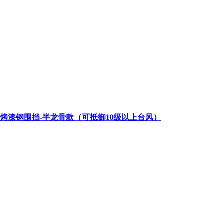
类烤漆钢围挡-半龙骨款（可抵御10级以上台风）