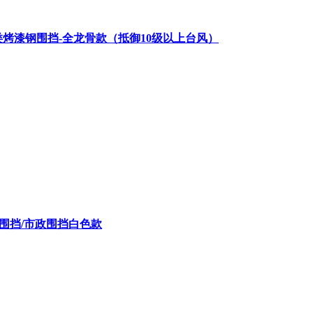
A类烤漆钢围挡-全龙骨款（抵御10级以上台风）
C围挡/市政围挡白色款