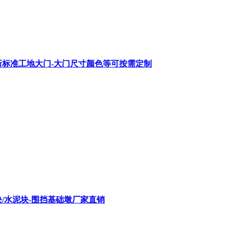
圳新标准工地大门-大门尺寸颜色等可按需定制
/水泥块-围挡基础墩厂家直销