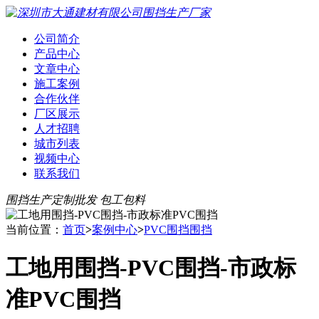
公司简介
产品中心
文章中心
施工案例
合作伙伴
厂区展示
人才招聘
城市列表
视频中心
联系我们
围挡生产定制批发 包工包料
当前位置：
首页
>
案例中心
>
PVC围挡围挡
工地用围挡-PVC围挡-市政标
准PVC围挡