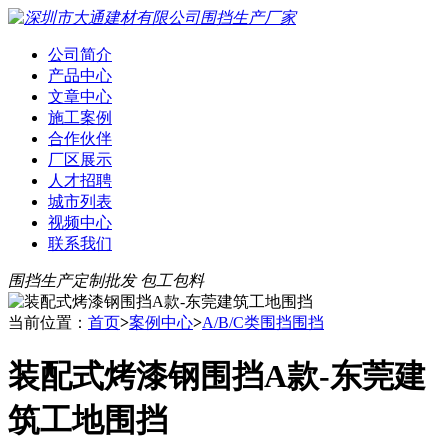
公司简介
产品中心
文章中心
施工案例
合作伙伴
厂区展示
人才招聘
城市列表
视频中心
联系我们
围挡生产定制批发 包工包料
当前位置：
首页
>
案例中心
>
A/B/C类围挡围挡
装配式烤漆钢围挡A款-东莞建
筑工地围挡