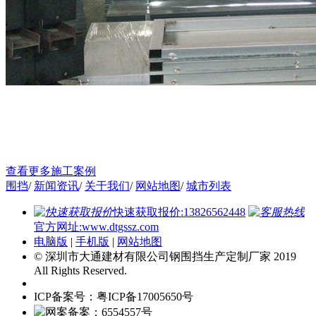
查看更多施工案例
围挡
/
新闻资讯
/
关于我们
/
网站地图
/
城市列表
快速获取报价:13826562448
官方网址:www.dtgssz.com
电脑版
|
手机版
|
网站地图
© 深圳市大通建材有限公司钢围挡生产定制厂家 2019
All Rights Reserved.
ICP备案号：粤ICP备17005650号
网案备案：6554557号