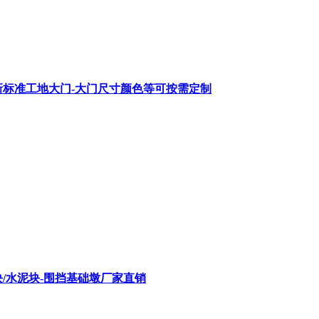
圳新标准工地大门-大门尺寸颜色等可按需定制
/水泥块-围挡基础墩厂家直销