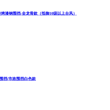
A类烤漆钢围挡-全龙骨款（抵御10级以上台风）
C围挡/市政围挡白色款