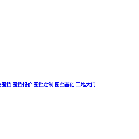
铁围挡
围挡报价
围挡定制
围挡基础
工地大门