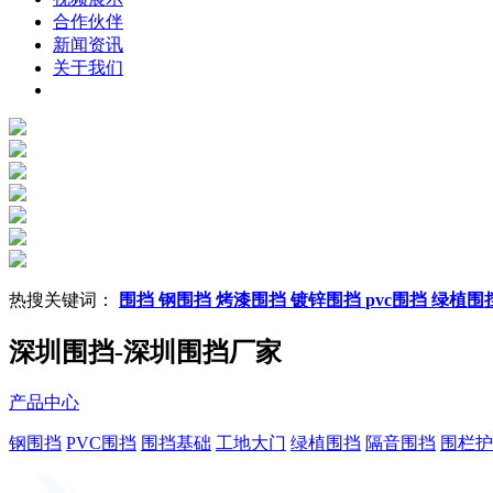
合作伙伴
新闻资讯
关于我们
热搜关键词：
围挡
钢围挡
烤漆围挡
镀锌围挡
pvc围挡
绿植围
深圳围挡-深圳围挡厂家
产品中心
钢围挡
PVC围挡
围挡基础
工地大门
绿植围挡
隔音围挡
围栏护