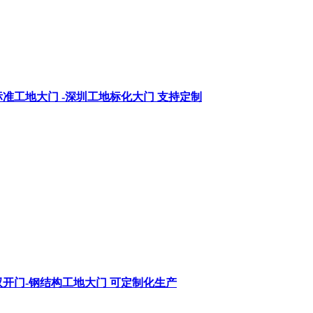
准工地大门 -深圳工地标化大门 支持定制
开门-钢结构工地大门 可定制化生产