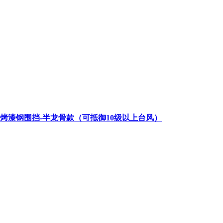
类烤漆钢围挡-半龙骨款（可抵御10级以上台风）