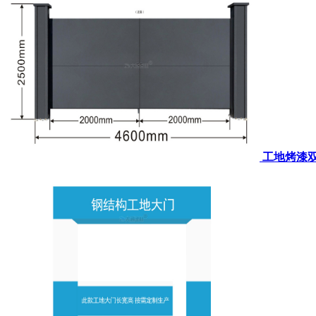
工地烤漆双