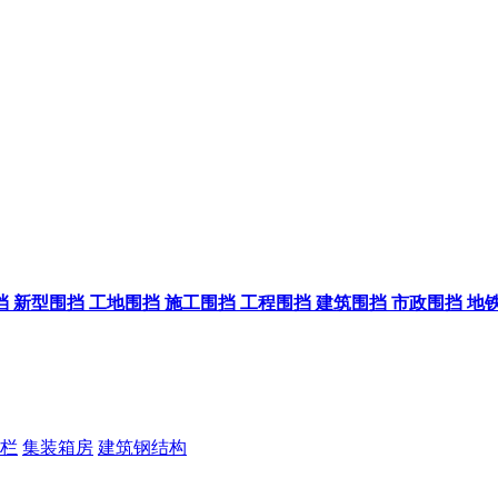
挡
新型围挡
工地围挡
施工围挡
工程围挡
建筑围挡
市政围挡
地
栏
集装箱房
建筑钢结构