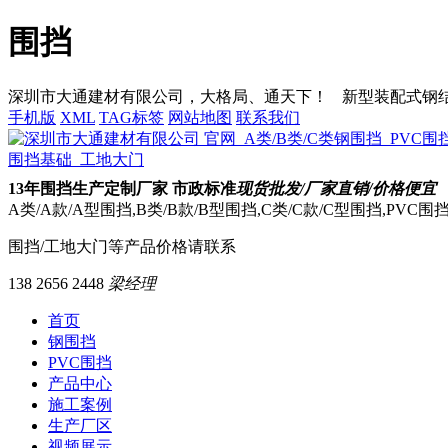
围挡
深圳市大通建材有限公司，大格局、通天下！
新型装配式钢结构
手机版
XML
TAG标签
网站地图
联系我们
13
年围挡生产定制厂家 市政标准
现货批发/厂家直销/价格便宜
A类/A款/A型围挡,B类/B款/B型围挡,C类/C款/C型围挡,PVC
围挡/工地大门等产品价格请联系
138 2656 2448
梁经理
首页
钢围挡
PVC围挡
产品中心
施工案例
生产厂区
视频展示